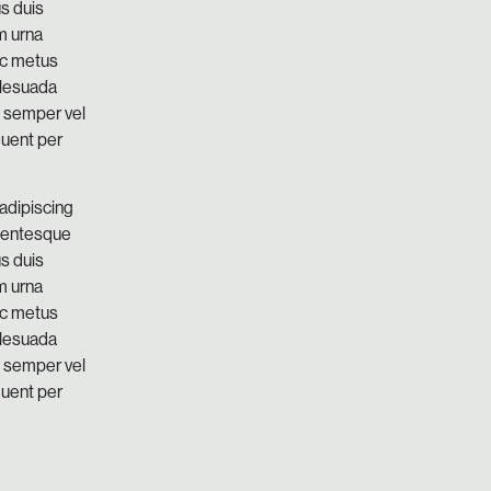
us duis
m urna
nec metus
alesuada
t semper vel
quent per
adipiscing
llentesque
us duis
m urna
nec metus
alesuada
t semper vel
quent per