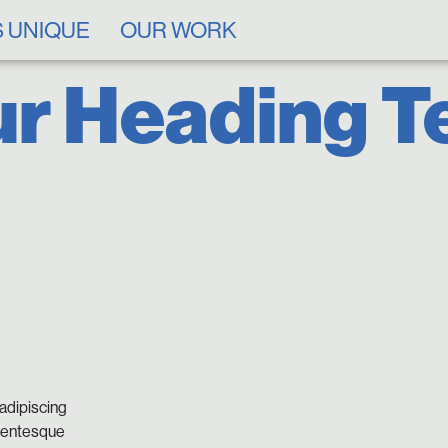
 UNIQUE
OUR WORK
r Heading T
adipiscing
llentesque